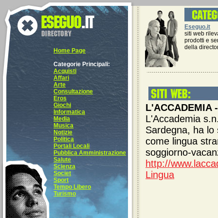
Eseguo.it
siti web rilev
prodotti e se
della directo
Home Page
Categorie Principali:
Acquisti
Affari
Arte
Consultazione
Eros
Giochi
L'ACCADEMIA - C
Informatica
L'Accademia s.n.
Media
Musica
Sardegna, ha lo s
Notizie
Politica
come lingua stran
Portali Locali
soggiorno-vacan
Pubblica Amministrazione
Salute
http://www.lacc
Scienza
Lingua
Societ
Sport
Tempo Libero
Turismo