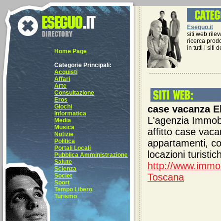
Eseguo.it
siti web rilev
ricerca prodo
in tutti i siti
Home Page
Categorie Principali:
Acquisti
Affari
Arte
Consultazione
Eros
Giochi
case vacanza E
Informatica
L'agenzia Immobi
Media
Musica
affitto case vaca
Notizie
Politica
appartamenti, co
Portali Locali
locazioni turistic
Pubblica Amministrazione
Salute
http://www.immob
Scienza
Toscana
Societ
Sport
Tempo Libero
Turismo