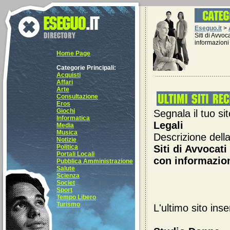
Eseguo.it
>
Siti di Avvoc
informazioni 
Home Page
Categorie Principali:
Acquisti
Affari
Arte
Consultazione
Eros
Giochi
Segnala il tuo si
Informatica
Legali
Media
Musica
Descrizione della
Notizie
Politica
Siti di Avvocati
Portali Locali
con informazion
Pubblica Amministrazione
Salute
Scienza
Societ
Sport
Tempo Libero
Turismo
L'ultimo sito ins