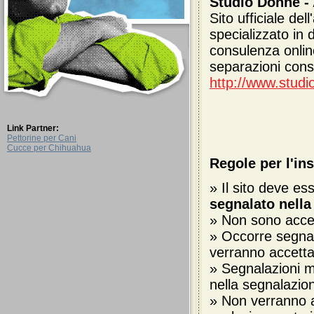
Studio Donne -
Sito ufficiale de
specializzato in di
consulenza onlin
separazioni cons
http://www.studi
Link Partner:
Pettorine per Cani
Cucce per Chihuahua
Regole per l'in
» Il sito deve es
segnalato nella
» Non sono accetta
» Occorre segnal
verranno accetta
» Segnalazioni m
nella segnalazion
» Non verranno ac