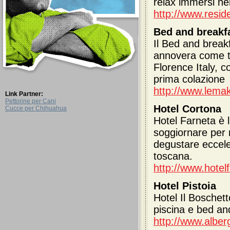
relax immersi ne
http://www.resi
Bed and breakfa
Il Bed and breakf
annovera come tr
Florence Italy, c
prima colazione
http://www.lema
Link Partner:
Pettorine per Cani
Hotel Cortona
Cucce per Chihuahua
Hotel Farneta è l
soggiornare per 
degustare eccelen
toscana.
http://www.hotelf
Hotel Pistoia
Hotel Il Boschetto
piscina e bed and
http://www.alberg