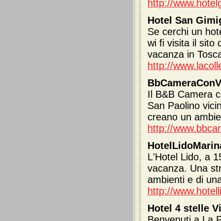
http://www.hotelgo
Hotel San Gim
Se cerchi un hot
wi fi visita il si
vacanza in Tosc
http://www.lacolle
BbCameraConVis
Il B&B Camera con
San Paolino vicin
creano un ambie
http://www.bbcam
HotelLidoMarina
L'Hotel Lido, a 1
vacanza. Una stru
ambienti e di un
http://www.hotel
Hotel 4 stelle V
Benvenuti a La P