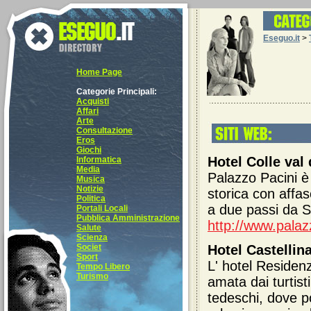
Eseguo.it
>
Home Page
Categorie Principali:
Acquisti
Affari
Arte
Consultazione
Eros
Giochi
Hotel Colle val 
Informatica
Media
Palazzo Pacini è 
Musica
Notizie
storica con affa
Politica
a due passi da 
Portali Locali
Pubblica Amministrazione
http://www.palazz
Salute
Scienza
Societ
Hotel Castellina
Sport
L' hotel Residenz
Tempo Libero
Turismo
amata dai turtist
tedeschi, dove p