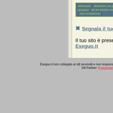
|
affittacamere
affittacamere san 
|
gimignano
bed and breakfast sie
|
|
terme montepulciano
Segnala il tu
Il tuo sito è pres
Eseguo.it
Eseguo.it non collegato ai siti recensiti e non respon
Siti Partner:
Posiziona